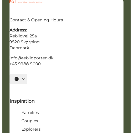
Contact & Opening Hours
Address:
Rebildvej 25a
9520 Skørping
Denmark
info@rebildporten.dk
+45 9988 9000
Select language
Inspiration
Families
Couples
Explorers