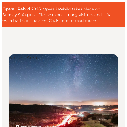
English
Guest
Danish
Corporate
Opera i Rebild 2026
Guest
: Opera i Rebild takes place on
Deutsch
Sunday 9 August. Please expect many visitors and
extra traffic in the area.
Click here to read more
.
Natural Areas
Families
Couples
Explorers
Active Lifestyle
CALENDAR & EVENTS
MAPS & DIRECTIONS
PLAN YOUR TRIP
Rebild, North Jutland