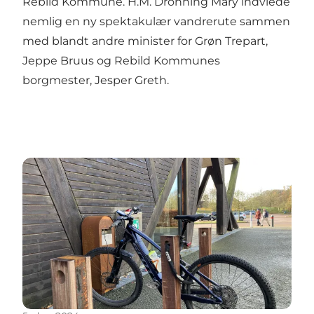
Rebild Kommune. H.M. Dronning Mary indviede
nemlig en ny spektakulær vandrerute sammen
med blandt andre minister for Grøn Trepart,
Jeppe Bruus og Rebild Kommunes
borgmester, Jesper Greth.
Tag på cykeltur i Rebild og få batterierne ladet op