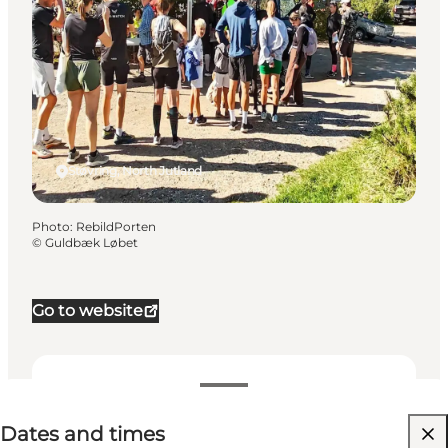
Støvring, North Jutland
Photo
:
RebildPorten
©
Guldbæk Løbet
Go to website
Dates and times
Dates and times
Visit website